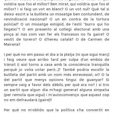
voldria que fos el millor? Ben mirat, qui voldria que fos el
millor? I si faig un vot en blanc? O un vot nul? Què tal si
deixo escrit a la butlleta un missatge ben contundent, de
reivindicació nacional? O un en contra de la tortura
policial? O un missatge estúpid, de l’estil “burro qui ho
llegeixi”? O em presento al col·legi electoral amb una
pinça al nas com van fer els francesos no fa gaire? O
vestit de torero? O d’hereu català? O de Carmen de
Mairena?
I per què no em passo el dia a la platja (ni que sigui març)
i faig veure que arribo tard per culpa d’un embús de
trànsit (i així torno a casa amb la consciència tranquil·la
perquè jo volia votar però...)? També podria escollir la
butlleta del partit amb un nom més enrevessat, oi? O la
del partit que menys opcions tingui de guanyar? Si
sempre vaig a favor dels dèbils, per què ara no? I si trio
un partit que algun dia m’hagi generat alguna simpatia
(per remota que sigui) i m’autoconvenço que aquest cop
no em defraudarà (gaire)?
Per què no m’oblido que la política s’ha convertit en