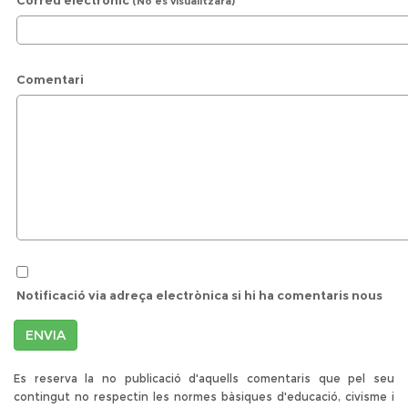
Correu electrònic
(No es visualitzarà)
Comentari
Notificació via adreça electrònica si hi ha comentaris nous
ENVIA
Es reserva la no publicació d'aquells comentaris que pel seu
contingut no respectin les normes bàsiques d'educació, civisme i