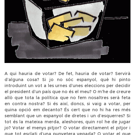
A qui hauria de votar? De fet, hauria de votar? Servirà
d’alguna cosa? Si jo no sóc espanyol, què hi pinto
introduint un vot a les urnes d’unes eleccions per decidir
el president d’un país que no és el meu? O m’he de creure
allò que tota la política que no fem nosaltres serà feta
en contra nostra? Si és així, doncs, si vaig a votar, per
quina opció em decanto? És cert que no hi ha res més
semblant que un espanyol de dretes i un d’esquerres? Si
tot és la mateixa merda, aleshores, quin rol he de jugar
jo? Votar el menys pitjor? O votar directament el pitjor i
que tot esclati d’una punyetera vegada? O votar el que