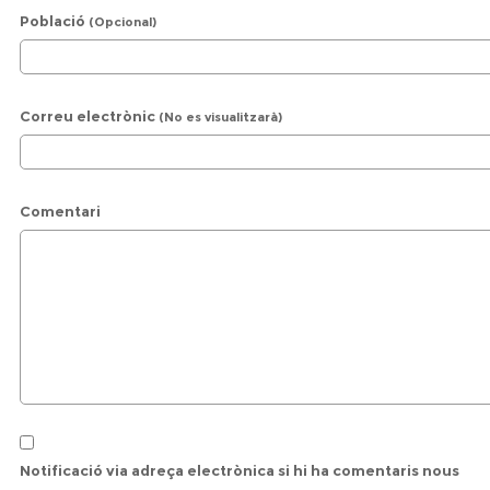
Població
(Opcional)
Correu electrònic
(No es visualitzarà)
Comentari
Notificació via adreça electrònica si hi ha comentaris nous